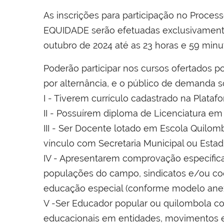
As inscrições para participação no Proce
EQUIDADE serão efetuadas exclusivamente 
outubro de 2024 até as 23 horas e 59 minut
Poderão participar nos cursos ofertados p
por alternância, e o público de demanda so
I - Tiverem currículo cadastrado na Platafor
II - Possuírem diploma de Licenciatura e
III - Ser Docente lotado em Escola Quilo
vínculo com Secretaria Municipal ou Esta
IV - Apresentarem comprovação específica:
populações do campo, sindicatos e/ou coo
educação especial (conforme modelo ane
V -Ser Educador popular ou quilombola c
educacionais em entidades, movimentos e/