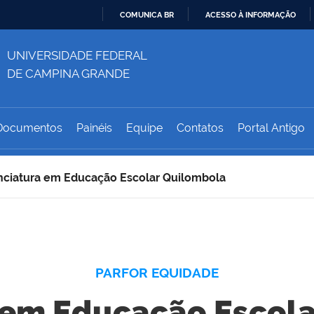
COMUNICA BR
ACESSO À INFORMAÇÃO
IR
UNIVERSIDADE FEDERAL
PARA
O
DE CAMPINA GRANDE
CONTEÚDO
Documentos
Painéis
Equipe
Contatos
Portal Antigo
nciatura em Educação Escolar Quilombola
PARFOR EQUIDADE
 em Educação Escol