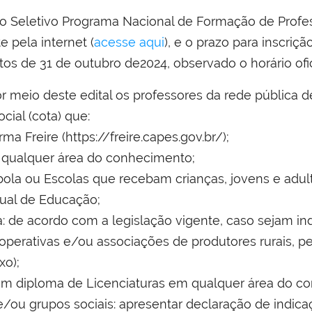
sso Seletivo Programa Nacional de Formação de Pro
pela internet (
acesse aqui
), e o prazo para inscri
os de 31 de outubro de2024, observado o horário ofici
or meio deste edital os professores da rede pública
cial (cota) que:
ma Freire (https://freire.capes.gov.br/);
m qualquer área do conhecimento;
mbola ou Escolas que recebam crianças, jovens e ad
dual de Educação;
 de acordo com a legislação vigente, caso sejam ind
perativas e/ou associações de produtores rurais, p
xo);
om diploma de Licenciaturas em qualquer área do 
ou grupos sociais: apresentar declaração de indica