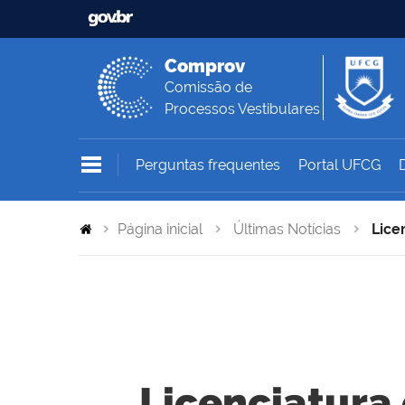
Comprov
Comissão de
Processos Vestibulares
Perguntas frequentes
Portal UFCG
Página inicial
Últimas Notícias
Lice
Licenciatura