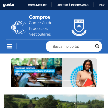
COMUNICA BR
ACESSO À INFORMAÇÃO
PARTI
IR
Comprov
PARA
Comissão de
O
Processos
CONTEÚDO
Vestibulares
Buscar no portal
Previous
Next