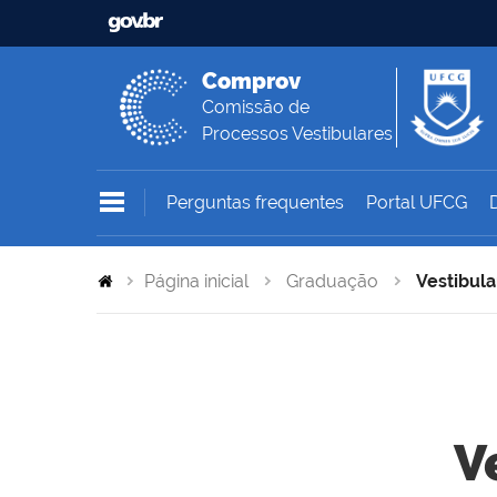
Comprov
Comissão de
Processos Vestibulares
Perguntas frequentes
Portal UFCG
Página inicial
Graduação
Vestibula
V