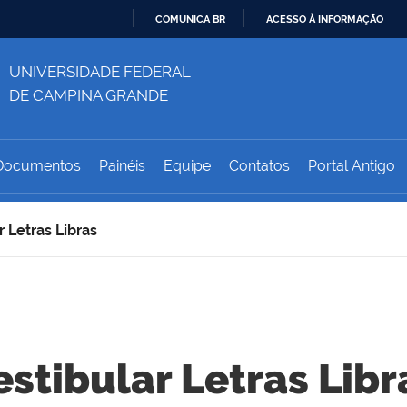
COMUNICA BR
ACESSO À INFORMAÇÃO
IR
UNIVERSIDADE FEDERAL
PARA
O
DE CAMPINA GRANDE
CONTEÚDO
Documentos
Painéis
Equipe
Contatos
Portal Antigo
r Letras Libras
estibular Letras Libr